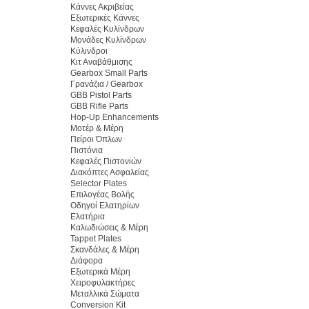
Κάννες Ακριβείας
Εξωτερικές Κάννες
Κεφαλές Κυλίνδρων
Μονάδες Κυλίνδρων
Κύλινδροι
Κιτ Αναβάθμισης
Gearbox Small Parts
Γρανάζια / Gearbox
GBB Pistol Parts
GBB Rifle Parts
Hop-Up Enhancements
Μοτέρ & Μέρη
Πείροι Όπλων
Πιστόνια
Κεφαλές Πιστονιών
Διακόπτες Ασφαλείας
Selector Plates
Επιλογέας Βολής
Οδηγοί Ελατηρίων
Ελατήρια
Καλωδιώσεις & Μέρη
Tappet Plates
Σκανδάλες & Μέρη
Διάφορα
Εξωτερικά Μέρη
Χειροφυλακτήρες
Μεταλλικά Σώματα
Conversion Kit