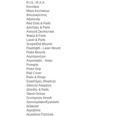
R.I.S. / R.A.S.
Κοντάκια
Μέρη Κοντακίων
Φλογοκρύπτες
Αξεσουάρ
Red Dots & Parts
Διόπτρες & Parts
Ανοιχτά Σκοπευτικά
Φακοί & Parts
Laser & Parts
Scope/Dot Mounts
Flashlight - Laser Mount
Pistol Mounts
Αορτηριούχοι
Χειρολαβές - Grips
Foregrip
Pistol Grip
Rail Cover
Rails & Rings
Σιγαστήρες (Replica)
Silencer Adaptors
Δίποδες & Parts
Stand Οπλων
Συντήρηση Airsoft
Χρονογράφοι/Εργαλεία
Διάφορα
Αεροβόλα
Αεροβόλα Πιστόλια