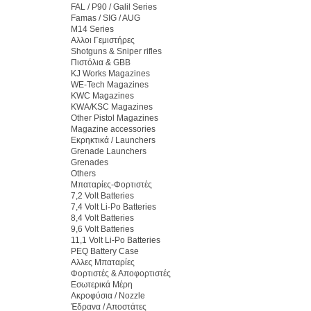
FAL / P90 / Galil Series
Famas / SIG / AUG
M14 Series
Αλλοι Γεμιστήρες
Shotguns & Sniper rifles
Πιστόλια & GBB
KJ Works Magazines
WE-Tech Magazines
KWC Magazines
KWA/KSC Magazines
Other Pistol Magazines
Magazine accessories
Εκρηκτικά / Launchers
Grenade Launchers
Grenades
Others
Μπαταρίες-Φορτιστές
7,2 Volt Batteries
7,4 Volt Li-Po Batteries
8,4 Volt Batteries
9,6 Volt Batteries
11,1 Volt Li-Po Batteries
PEQ Battery Case
Αλλες Μπαταρίες
Φορτιστές & Αποφορτιστές
Εσωτερικά Μέρη
Ακροφύσια / Nozzle
Έδρανα / Αποστάτες