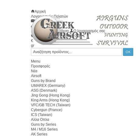
Αρχική
Λογαριασμός Πελατών
Επικοινωνία
Χάρτης
Καλώς ήλθατε
Σύνδεση
Ο λογαριασμός σας
Το καλάθι σας
0
προϊόν
0.00 €
€
gr
Menu
Προσφορές
Νέα
Airsoft
Guns by Brand
UMAREX (Germany)
ASG (Denmark)
Jing Gong (Hong Kong)
King Arms (Hong Kong)
VFC/GB TECH (Taiwan)
Cybergun (France)
ICS (Taiwan)
Αλλα Οπλα
Guns by Series
M4 / M16 Series
AK Series