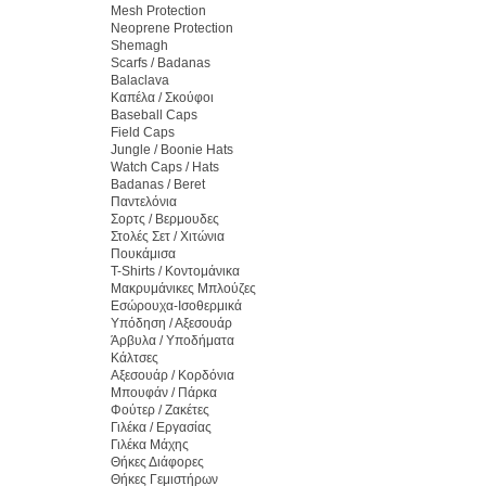
Mesh Protection
Neoprene Protection
Shemagh
Scarfs / Badanas
Balaclava
Καπέλα / Σκούφοι
Baseball Caps
Field Caps
Jungle / Boonie Hats
Watch Caps / Hats
Badanas / Beret
Παντελόνια
Σορτς / Βερμουδες
Στολές Σετ / Χιτώνια
Πουκάμισα
T-Shirts / Κοντομάνικα
Μακρυμάνικες Μπλούζες
Εσώρουχα-Ισοθερμικά
Υπόδηση / Αξεσουάρ
Άρβυλα / Υποδήματα
Κάλτσες
Αξεσουάρ / Κορδόνια
Μπουφάν / Πάρκα
Φούτερ / Ζακέτες
Γιλέκα / Εργασίας
Γιλέκα Μάχης
Θήκες Διάφορες
Θήκες Γεμιστήρων