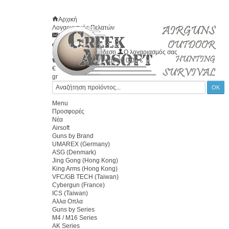
Αρχική
Λογαριασμός Πελατών
Επικοινωνία
Χάρτης
Καλώς ήλθατε
Σύνδεση
Ο λογαριασμός σας
Το καλάθι σας
0
προϊόν
0.00 €
€
gr
Menu
Προσφορές
Νέα
Airsoft
Guns by Brand
UMAREX (Germany)
ASG (Denmark)
Jing Gong (Hong Kong)
King Arms (Hong Kong)
VFC/GB TECH (Taiwan)
Cybergun (France)
ICS (Taiwan)
Αλλα Οπλα
Guns by Series
M4 / M16 Series
AK Series