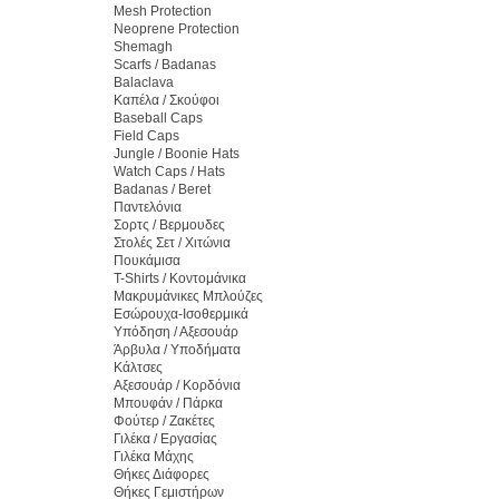
Mesh Protection
Neoprene Protection
Shemagh
Scarfs / Badanas
Balaclava
Καπέλα / Σκούφοι
Baseball Caps
Field Caps
Jungle / Boonie Hats
Watch Caps / Hats
Badanas / Beret
Παντελόνια
Σορτς / Βερμουδες
Στολές Σετ / Χιτώνια
Πουκάμισα
T-Shirts / Κοντομάνικα
Μακρυμάνικες Μπλούζες
Εσώρουχα-Ισοθερμικά
Υπόδηση / Αξεσουάρ
Άρβυλα / Υποδήματα
Κάλτσες
Αξεσουάρ / Κορδόνια
Μπουφάν / Πάρκα
Φούτερ / Ζακέτες
Γιλέκα / Εργασίας
Γιλέκα Μάχης
Θήκες Διάφορες
Θήκες Γεμιστήρων