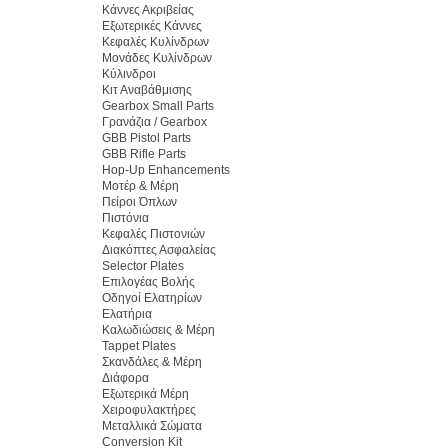
Κάννες Ακριβείας
Εξωτερικές Κάννες
Κεφαλές Κυλίνδρων
Μονάδες Κυλίνδρων
Κύλινδροι
Κιτ Αναβάθμισης
Gearbox Small Parts
Γρανάζια / Gearbox
GBB Pistol Parts
GBB Rifle Parts
Hop-Up Enhancements
Μοτέρ & Μέρη
Πείροι Όπλων
Πιστόνια
Κεφαλές Πιστονιών
Διακόπτες Ασφαλείας
Selector Plates
Επιλογέας Βολής
Οδηγοί Ελατηρίων
Ελατήρια
Καλωδιώσεις & Μέρη
Tappet Plates
Σκανδάλες & Μέρη
Διάφορα
Εξωτερικά Μέρη
Χειροφυλακτήρες
Μεταλλικά Σώματα
Conversion Kit