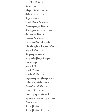
R.I.S. / R.A.S.
Κοντάκια
Μέρη Κοντακίων
Φλογοκρύπτες
Αξεσουάρ
Red Dots & Parts
Διόπτρες & Parts
Ανοιχτά Σκοπευτικά
Φακοί & Parts
Laser & Parts
Scope/Dot Mounts
Flashlight - Laser Mount
Pistol Mounts
Αορτηριούχοι
Χειρολαβές - Grips
Foregrip
Pistol Grip
Rail Cover
Rails & Rings
Σιγαστήρες (Replica)
Silencer Adaptors
Δίποδες & Parts
Stand Οπλων
Συντήρηση Airsoft
Χρονογράφοι/Εργαλεία
Διάφορα
Αεροβόλα
Αεροβόλα Πιστόλια