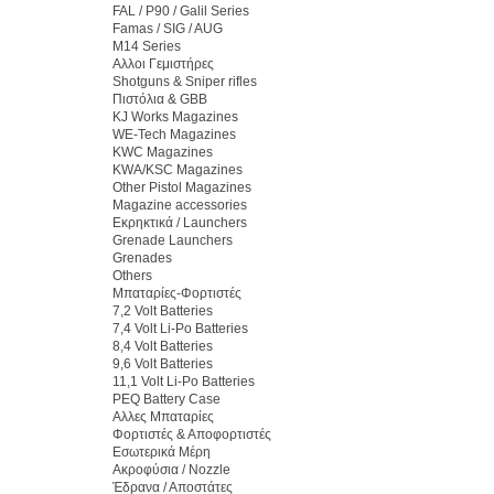
FAL / P90 / Galil Series
Famas / SIG / AUG
M14 Series
Αλλοι Γεμιστήρες
Shotguns & Sniper rifles
Πιστόλια & GBB
KJ Works Magazines
WE-Tech Magazines
KWC Magazines
KWA/KSC Magazines
Other Pistol Magazines
Magazine accessories
Εκρηκτικά / Launchers
Grenade Launchers
Grenades
Others
Μπαταρίες-Φορτιστές
7,2 Volt Batteries
7,4 Volt Li-Po Batteries
8,4 Volt Batteries
9,6 Volt Batteries
11,1 Volt Li-Po Batteries
PEQ Battery Case
Αλλες Μπαταρίες
Φορτιστές & Αποφορτιστές
Εσωτερικά Μέρη
Ακροφύσια / Nozzle
Έδρανα / Αποστάτες