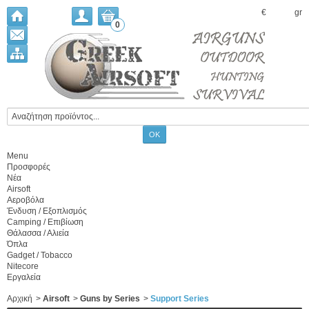
€
gr
0
Menu
Προσφορές
Νέα
Airsoft
Αεροβόλα
Ένδυση / Εξοπλισμός
Camping / Επιβίωση
Θάλασσα / Αλιεία
Όπλα
Gadget / Tobacco
Nitecore
Εργαλεία
Αρχική
>
Airsoft
>
Guns by Series
>
Support Series