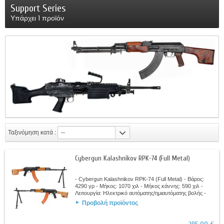
Support Series
Υπάρχει 1 προϊόν
Ταξινόμηση κατά :
--
Cybergun Kalashnikov RPK-74 (Full Metal)
- Cybergun Kalashnikov RPK-74 (Full Metal) - Βάρος:
4290 γρ - Μήκος: 1070 χιλ - Μήκος κάννης: 590 χιλ -
Λειτουργία: Ηλεκτρικό αυτόματης/ημιαυτόματης βολής -
Ισχύς: 390 - 420 FPS - Υλικά...
Προβολή προϊόντος