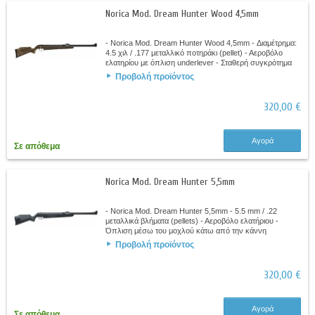
Norica Mod. Dream Hunter Wood 4,5mm
- Norica Mod. Dream Hunter Wood 4,5mm - Διαμέτρημα:
4.5 χιλ / .177 μεταλλικό ποτηράκι (pellet) - Αεροβόλο
ελατηρίου με όπλιση underlever - Σταθερή συγκρότημα
κάννης - Κοντάκιο με απομίμηση...
Προβολή προϊόντος
320,00 €
Αγορά
Σε απόθεμα
Norica Mod. Dream Hunter 5,5mm
- Norica Mod. Dream Hunter 5,5mm - 5.5 mm / .22
μεταλλικά βλήματα (pellets) - Αεροβόλο ελατήριου -
Όπλιση μέσω του μοχλού κάτω από την κάννη
(Underelever) - Αντικραδασμικό και αμφιδέξιο...
Προβολή προϊόντος
320,00 €
Αγορά
Σε απόθεμα