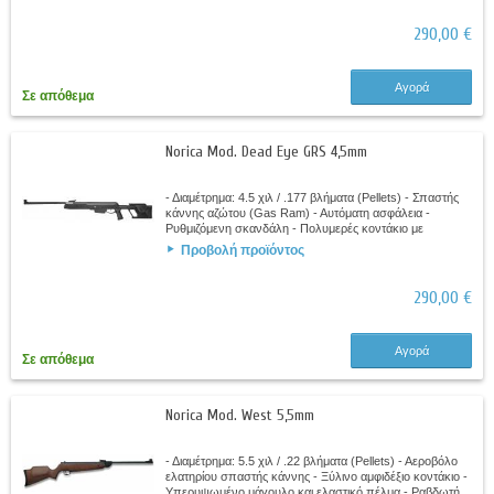
290,00 €
Αγορά
Σε απόθεμα
Norica Mod. Dead Eye GRS 4,5mm
- Διαμέτρημα: 4.5 χιλ / .177 βλήματα (Pellets) - Σπαστής
κάννης αζώτου (Gas Ram) - Αυτόματη ασφάλεια -
Ρυθμιζόμενη σκανδάλη - Πολυμερές κοντάκιο με
ρυθμιζόμενο μάγουλο - Ράγες Picatinny στις...
Προβολή προϊόντος
290,00 €
Αγορά
Σε απόθεμα
Norica Mod. West 5,5mm
- Διαμέτρημα: 5.5 χιλ / .22 βλήματα (Pellets) - Αεροβόλο
ελατηρίου σπαστής κάννης - Ξύλινο αμφιδέξιο κοντάκιο -
Υπερυψωμένο μάγουλο και ελαστικό πέλμα - Ραβδωτή