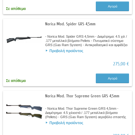
Αγορά
Σε απόθεμα
Norica Mod. Spider GRS 4,5mm
- Norica Mod. Spider GRS 4,5mm - Διαμέτρημα: 4.5 χιλ /
.177 μεταλλικά βλήματα Pellets - Πνευματικό σύστημα
GRS (Gas Ram System) - Αντικραδασμικό και αμφιδέξιο
κοντάκιο - Αεριζόμενο ελαστικό...
Προβολή προϊόντος
275,00 €
Αγορά
Σε απόθεμα
Norica Mod. Thor Supreme Green GRS 4,5mm
- Norica Mod. Thor Supreme Green GRS 4,5mm -
Διαμέτρημα: 4.5 χιλιοστά / .177 μεταλλικά βλήματα
(Pellets) - GRS (Gas Ram System) αεροβόλο σπαστής
κάννης - RAS (Recoil Absorption System) -...
Προβολή προϊόντος