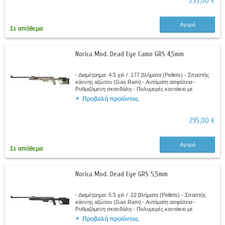
295,00 €
Αγορά
Σε απόθεμα
Norica Mod. Dead Eye Camo GRS 4,5mm
- Διαμέτρημα: 4.5 χιλ / .177 βλήματα (Pellets) - Σπαστής
κάννης αζώτου (Gas Ram) - Αυτόματη ασφάλεια -
Ρυθμιζόμενη σκανδάλη - Πολυμερές κοντάκιο με
ρυθμιζόμενο μάγουλο - Φινίρισμα ψηφιακής...
Προβολή προϊόντος
295,00 €
Αγορά
Σε απόθεμα
Norica Mod. Dead Eye GRS 5,5mm
- Διαμέτρημα: 5.5 χιλ / .22 βλήματα (Pellets) - Σπαστής
κάννης αζώτου (Gas Ram) - Αυτόματη ασφάλεια -
Ρυθμιζόμενη σκανδάλη - Πολυμερές κοντάκιο με
ρυθμιζόμενο μάγουλο - Ράγες Picatinny στις...
Προβολή προϊόντος