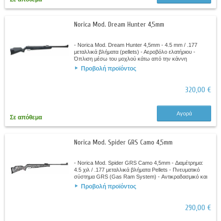
Norica Mod. Dream Hunter 4,5mm
- Norica Mod. Dream Hunter 4,5mm - 4.5 mm / .177
μεταλλικά βλήματα (pellets) - Αεροβόλο ελατήριου -
Όπλιση μέσω του μοχλού κάτω από την κάννη
(Underelever) - Αντικραδασμικό και αμφιδέξιο...
Προβολή προϊόντος
320,00 €
Αγορά
Σε απόθεμα
Norica Mod. Spider GRS Camo 4,5mm
- Norica Mod. Spider GRS Camo 4,5mm - Διαμέτρημα:
4.5 χιλ / .177 μεταλλικά βλήματα Pellets - Πνευματικό
σύστημα GRS (Gas Ram System) - Αντικραδασμικό και
αμφιδέξιο κοντάκιο με φινίρισμα...
Προβολή προϊόντος
290,00 €