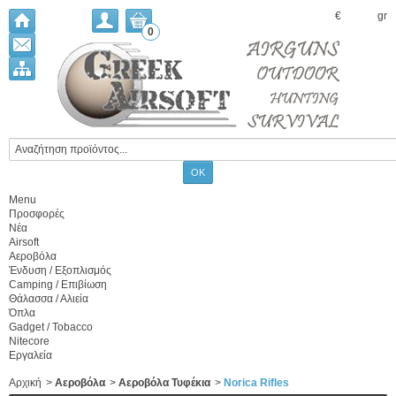
€
gr
0
Menu
Προσφορές
Νέα
Airsoft
Αεροβόλα
Ένδυση / Εξοπλισμός
Camping / Επιβίωση
Θάλασσα / Αλιεία
Όπλα
Gadget / Tobacco
Nitecore
Εργαλεία
Αρχική
>
Αεροβόλα
>
Αεροβόλα Τυφέκια
>
Norica Rifles