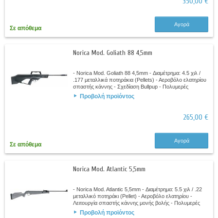
350,00 €
Αγορά
Σε απόθεμα
Norica Mod. Goliath 88 4,5mm
- Norica Mod. Goliath 88 4,5mm - Διαμέτρημα: 4.5 χιλ /
.177 μεταλλικά ποτηράκια (Pellets) - Αεροβόλο ελατηρίου
σπαστής κάννης - Σχεδίαση Bullpup - Πολυμερές
κοντάκιο - Ελαστικό πέλμα με...
Προβολή προϊόντος
265,00 €
Αγορά
Σε απόθεμα
Norica Mod. Atlantic 5,5mm
- Norica Mod. Atlantic 5,5mm - Διαμέτρημα: 5.5 χιλ / .22
μεταλλικό ποτηράκι (Pellet) - Αεροβόλο ελατηρίου -
Λειτουργία σπαστής κάννης μονής βολής - Πολυμερές
αντικραδασμικό κοντάκιο - Ελαστικό...
Προβολή προϊόντος