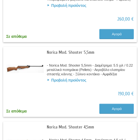
κάννη - Στόχαστρο οπτικής ίνας...
Προβολή προϊόντος
260,00 €
Αγορά
Σε απόθεμα
Norica Mod. Shooter 5,5mm
- Norica Mod. Shooter 5,5mm - Διαμέτρημα: 5.5 χιλ / 0.22
μεταλλικά ποτηράκια (Pellets) - Αεροβόλο ελατηρίου
σπαστής κάννης - Ξύλινο κοντάκιο - Αμφιδέξια
υπερυψωμένο μάγουλο - Εγχάρακτο (ψάθα)...
Προβολή προϊόντος
190,00 €
Αγορά
Σε απόθεμα
Norica Mod. Shooter 4,5mm