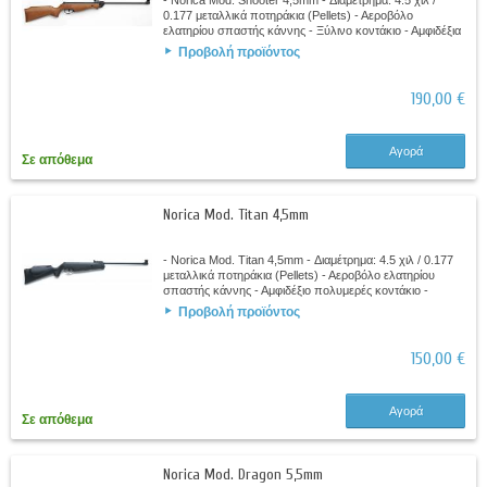
- Norica Mod. Shooter 4,5mm - Διαμέτρημα: 4.5 χιλ /
0.177 μεταλλικά ποτηράκια (Pellets) - Αεροβόλο
ελατηρίου σπαστής κάννης - Ξύλινο κοντάκιο - Αμφιδέξια
υπερυψωμένο μάγουλο - Εγχάρακτο (ψάθα)...
Προβολή προϊόντος
190,00 €
Αγορά
Σε απόθεμα
Norica Mod. Titan 4,5mm
- Norica Mod. Titan 4,5mm - Διαμέτρημα: 4.5 χιλ / 0.177
μεταλλικά ποτηράκια (Pellets) - Αεροβόλο ελατηρίου
σπαστής κάννης - Αμφιδέξιο πολυμερές κοντάκιο -
Ελαστικό αεριζόμενο πέλμα - Εγχάρακτο...
Προβολή προϊόντος
150,00 €
Αγορά
Σε απόθεμα
Norica Mod. Dragon 5,5mm