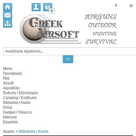
€
gr
0
Menu
Προσφορές
Νέα
Airsoft
Αεροβόλα
Ένδυση / Εξοπλισμός
Camping / Επιβίωση
Θάλασσα / Αλιεία
Όπλα
Gadget / Tobacco
Nitecore
Εργαλεία
Αρχική
>
Θάλασσα / Αλιεία