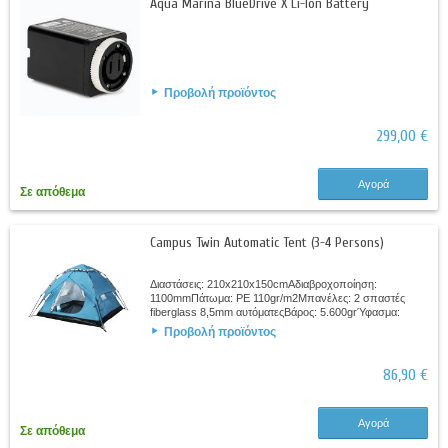
Aqua Marina BlueDrive X Li-Ion Battery
Προβολή προϊόντος
299,00 €
Αγορά
Σε απόθεμα
Campus Twin Automatic Tent (3-4 Persons)
Διαστάσεις: 210x210x150cmΑδιαβροχοποίηση:
1100mmΠάτωμα: PE 110gr/m2Μπανέλες: 2 σπαστές
fiberglass 8,5mm αυτόματεςΒάρος: 5.600grΎφασμα:
Polyester 190T με εσωτερική αντιηλιακή επίστρωσηΔύο
Προβολή προϊόντος
πόρτες με...
86,90 €
Αγορά
Σε απόθεμα