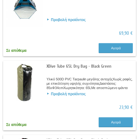
Προβολή προϊόντος
69,90 €
Αγορά
Σε απόθεμα
XDive Tube 65L Dry Bag - Black Green
Υλικό 500D PVC Tarpaulin μεγάλης αντοχήςΧωρίς ραφές,
με επικόλληση υψηλής συχνότηταςΔιαστάσεις:
85xΦ34cmΧωρητικότητα: 65LΜε αποσπώμενο ιμάντα
ώμουΣτεγανό κλείσιμο Roll – DownΧρώματα: Μαύρο -...
Προβολή προϊόντος
23,90 €
Αγορά
Σε απόθεμα