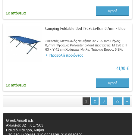
Αγορά
Σε απόθεμα
Camping Foldable Bed 190x63x41cm 0,7mm - Blue
Σκελετός: Μεταλλικός σωλήνας 32 x 25 mm Πάχος:
0,7mm Ύφασμα: Polyester oxford Διαστάσεις: M 190 x Π
63 x Y 41 cm Χρώματα: Μπλε, Πράσινο Βάρος: 5,9Kg
Προβολή προϊόντος
41,90 €
Αγορά
Σε απόθεμα
»
1
2
3
29
...
Greek Airsoft E.E
Αχιλλέως 82 Τ.Κ 17563
Παλαιό Φάληρο, Αθήνα