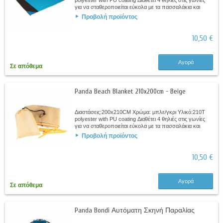
polyester with PU coating Διαθέτει 4 θηλιές στις γωνίες
για να σταθεροποιείται εύκολα με τα πασσαλάκια και
τσέπες που γεμίζουν με άμμο...
Προβολή προϊόντος
10,50 €
Αγορά
Σε απόθεμα
Panda Beach Blanket 210x200cm - Beige
Διαστάσεις:200x210CM Χρώμα: μπλε/γκρι Υλικό:210T
polyester with PU coating Διαθέτει 4 θηλιές στις γωνίες
για να σταθεροποιείται εύκολα με τα πασσαλάκια και
τσέπες που γεμίζουν με άμμο...
Προβολή προϊόντος
10,50 €
Αγορά
Σε απόθεμα
Panda Bondi Αυτόματη Σκηνή Παραλίας