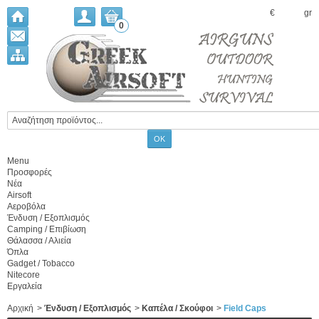
€
gr
0
Menu
Προσφορές
Νέα
Airsoft
Αεροβόλα
Ένδυση / Εξοπλισμός
Camping / Επιβίωση
Θάλασσα / Αλιεία
Όπλα
Gadget / Tobacco
Nitecore
Εργαλεία
Αρχική
>
Ένδυση / Εξοπλισμός
>
Καπέλα / Σκούφοι
>
Field Caps