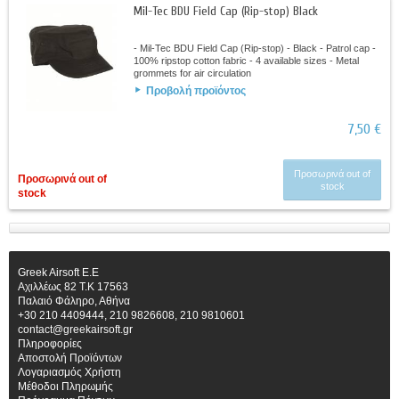
Mil-Tec BDU Field Cap (Rip-stop) Black
- Mil-Tec BDU Field Cap (Rip-stop) - Black - Patrol cap -
100% ripstop cotton fabric - 4 available sizes - Metal
grommets for air circulation
Προβολή προϊόντος
7,50 €
Προσωρινά out of
Προσωρινά out of
stock
stock
Greek Airsoft E.E
Αχιλλέως 82 Τ.Κ 17563
Παλαιό Φάληρο, Αθήνα
+30 210 4409444, 210 9826608, 210 9810601
contact@greekairsoft.gr
Πληροφορίες
Αποστολή Προϊόντων
Λογαριασμός Χρήστη
Μέθοδοι Πληρωμής