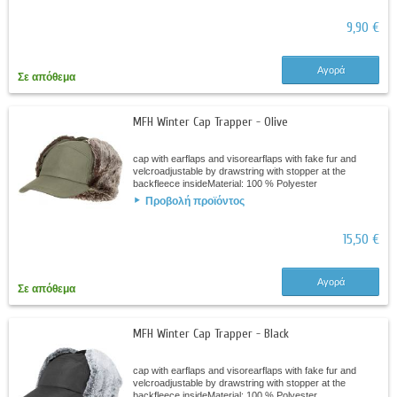
9,90 €
Αγορά
Σε απόθεμα
MFH Winter Cap Trapper - Olive
cap with earflaps and visorearflaps with fake fur and
velcroadjustable by drawstring with stopper at the
backfleece insideMaterial: 100 % Polyester
Προβολή προϊόντος
15,50 €
Αγορά
Σε απόθεμα
MFH Winter Cap Trapper - Black
cap with earflaps and visorearflaps with fake fur and
velcroadjustable by drawstring with stopper at the
backfleece insideMaterial: 100 % Polyester