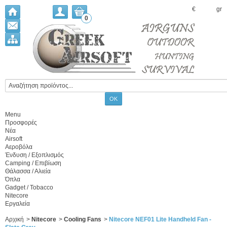
€
gr
0
Menu
Προσφορές
Νέα
Airsoft
Αεροβόλα
Ένδυση / Εξοπλισμός
Camping / Επιβίωση
Θάλασσα / Αλιεία
Όπλα
Gadget / Tobacco
Nitecore
Εργαλεία
Αρχική
>
Nitecore
>
Cooling Fans
>
Nitecore NEF01 Lite Handheld Fan -