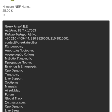
Nitecore NEF Nano...
25,90 €
‹
›
Greek Airsoft E.E
Αχιλλέως 82 Τ.Κ 17563
Παλαιό Φάληρο, Αθήνα
+30 210 4409444, 210 9826608, 210 9810601
contact@greekairsoft.gr
Πληροφορίες
Αποστολή Προϊόντων
Λογαριασμός Χρήστη
Μέθοδοι Πληρωμής
Πρόγραμμα Πόντων
Εγγύηση & Επιστροφές
Όροι Χρήσης
Υπηρεσίες
Live Support
Χονδρική
Manuals
Airsoft Map
Forum
Global Track
Σχετικά με εμάς
Όροι Χρήσης
Live Stream