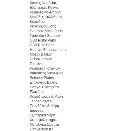
Κάννες Ακριβείας
Εξωτερικές Κάννες
Κεφαλές Κυλίνδρων
Μονάδες Κυλίνδρων
Κύλινδροι
Κιτ Αναβάθμισης
Gearbox Small Parts
Γρανάζια / Gearbox
GBB Pistol Parts
GBB Rifle Parts
Hop-Up Enhancements
Μοτέρ & Μέρη
Πείροι Όπλων
Πιστόνια
Κεφαλές Πιστονιών
Διακόπτες Ασφαλείας
Selector Plates
Επιλογέας Βολής
Οδηγοί Ελατηρίων
Ελατήρια
Καλωδιώσεις & Μέρη
Tappet Plates
Σκανδάλες & Μέρη
Διάφορα
Εξωτερικά Μέρη
Χειροφυλακτήρες
Μεταλλικά Σώματα
Conversion Kit