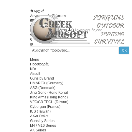
Αρχική
Λογαριασμός Πελατών
Επικοινωνία
Χάρτης
Καλώς ήλθατε
Σύνδεση
Ο λογαριασμός σας
Το καλάθι σας
0
προϊόν
0.00 €
€
gr
Menu
Προσφορές
Νέα
Airsoft
Guns by Brand
UMAREX (Germany)
ASG (Denmark)
Jing Gong (Hong Kong)
King Arms (Hong Kong)
VFC/GB TECH (Taiwan)
Cybergun (France)
ICS (Taiwan)
Αλλα Οπλα
Guns by Series
M4 / M16 Series
AK Series