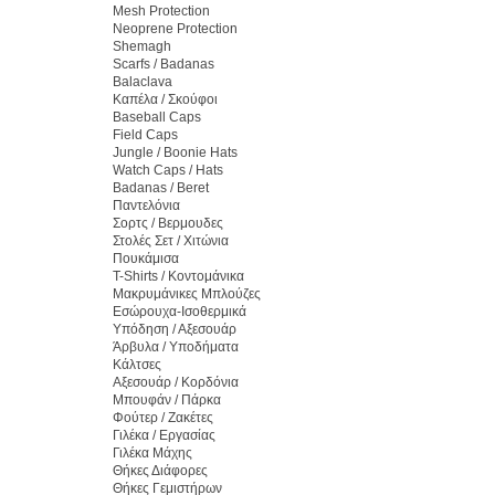
Mesh Protection
Neoprene Protection
Shemagh
Scarfs / Badanas
Balaclava
Καπέλα / Σκούφοι
Baseball Caps
Field Caps
Jungle / Boonie Hats
Watch Caps / Hats
Badanas / Beret
Παντελόνια
Σορτς / Βερμουδες
Στολές Σετ / Χιτώνια
Πουκάμισα
T-Shirts / Κοντομάνικα
Μακρυμάνικες Μπλούζες
Εσώρουχα-Ισοθερμικά
Υπόδηση / Αξεσουάρ
Άρβυλα / Υποδήματα
Κάλτσες
Αξεσουάρ / Κορδόνια
Μπουφάν / Πάρκα
Φούτερ / Ζακέτες
Γιλέκα / Εργασίας
Γιλέκα Μάχης
Θήκες Διάφορες
Θήκες Γεμιστήρων