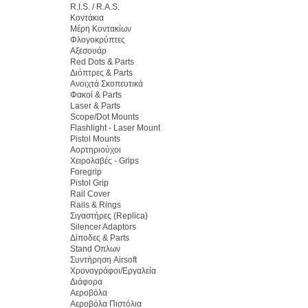
R.I.S. / R.A.S.
Κοντάκια
Μέρη Κοντακίων
Φλογοκρύπτες
Αξεσουάρ
Red Dots & Parts
Διόπτρες & Parts
Ανοιχτά Σκοπευτικά
Φακοί & Parts
Laser & Parts
Scope/Dot Mounts
Flashlight - Laser Mount
Pistol Mounts
Αορτηριούχοι
Χειρολαβές - Grips
Foregrip
Pistol Grip
Rail Cover
Rails & Rings
Σιγαστήρες (Replica)
Silencer Adaptors
Δίποδες & Parts
Stand Οπλων
Συντήρηση Airsoft
Χρονογράφοι/Εργαλεία
Διάφορα
Αεροβόλα
Αεροβόλα Πιστόλια