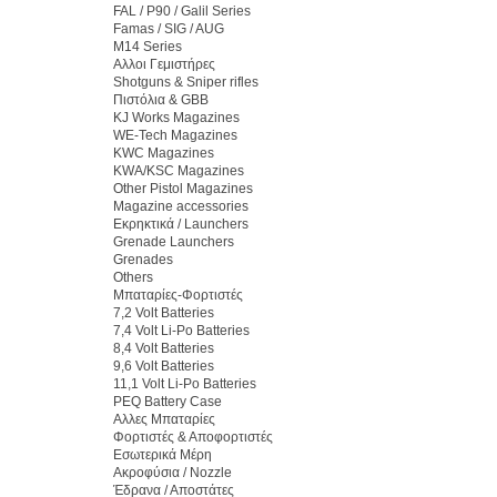
FAL / P90 / Galil Series
Famas / SIG / AUG
M14 Series
Αλλοι Γεμιστήρες
Shotguns & Sniper rifles
Πιστόλια & GBB
KJ Works Magazines
WE-Tech Magazines
KWC Magazines
KWA/KSC Magazines
Other Pistol Magazines
Magazine accessories
Εκρηκτικά / Launchers
Grenade Launchers
Grenades
Others
Μπαταρίες-Φορτιστές
7,2 Volt Batteries
7,4 Volt Li-Po Batteries
8,4 Volt Batteries
9,6 Volt Batteries
11,1 Volt Li-Po Batteries
PEQ Battery Case
Αλλες Μπαταρίες
Φορτιστές & Αποφορτιστές
Εσωτερικά Μέρη
Ακροφύσια / Nozzle
Έδρανα / Αποστάτες