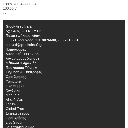
Lonex Ver. 3 Gearbox...
100,00 €
‹
›
Greek Airsoft E.E
Αχιλλέως 82 Τ.Κ 17563
Παλαιό Φάληρο, Αθήνα
+30 210 4409444, 210 9826608, 210 9810601
contact@greekairsoft.gr
Πληροφορίες
Αποστολή Προϊόντων
Λογαριασμός Χρήστη
Μέθοδοι Πληρωμής
Πρόγραμμα Πόντων
Εγγύηση & Επιστροφές
Όροι Χρήσης
Υπηρεσίες
Live Support
Χονδρική
Manuals
Airsoft Map
Forum
Global Track
Σχετικά με εμάς
Όροι Χρήσης
Live Stream
Το Κατάστημα μας