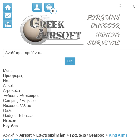
€
gr
0
Menu
Προσφορές
Νέα
Airsoft
Αεροβόλα
Ένδυση / Εξοπλισμός
Camping / Επιβίωση
Θάλασσα / Αλιεία
Όπλα
Gadget / Tobacco
Nitecore
Εργαλεία
Αρχική
>
Airsoft
>
Εσωτερικά Μέρη
>
Γρανάζια / Gearbox
>
King Arms