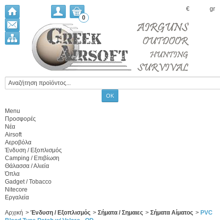
€
gr
0
Menu
Προσφορές
Νέα
Airsoft
Αεροβόλα
Ένδυση / Εξοπλισμός
Camping / Επιβίωση
Θάλασσα / Αλιεία
Όπλα
Gadget / Tobacco
Nitecore
Εργαλεία
Αρχική
>
Ένδυση / Εξοπλισμός
>
Σήματα / Σημαιες
>
Σήματα Αίματος
>
PVC