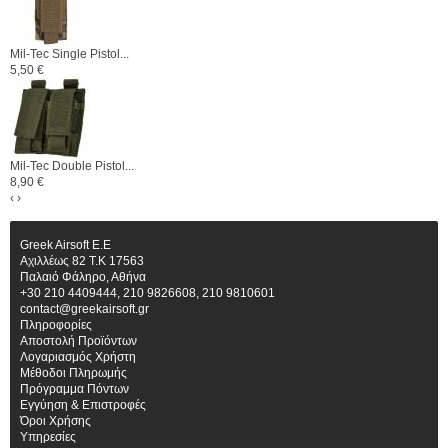
Mil-Tec Single Pistol...
5,50 €
Mil-Tec Double Pistol...
8,90 €
‹
›
Greek Airsoft E.E
Αχιλλέως 82 Τ.Κ 17563
Παλαιό Φάληρο, Αθήνα
+30 210 4409444, 210 9826608, 210 9810601
contact@greekairsoft.gr
Πληροφορίες
Αποστολή Προϊόντων
Λογαριασμός Χρήστη
Μέθοδοι Πληρωμής
Πρόγραμμα Πόντων
Εγγύηση & Επιστροφές
Όροι Χρήσης
Υπηρεσίες