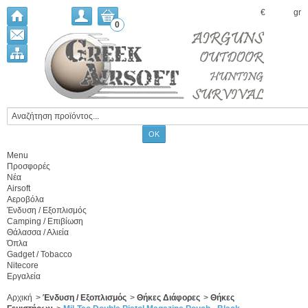
€
gr
0
Menu
Προσφορές
Νέα
Airsoft
Αεροβόλα
Ένδυση / Εξοπλισμός
Camping / Επιβίωση
Θάλασσα / Αλιεία
Όπλα
Gadget / Tobacco
Nitecore
Εργαλεία
Αρχική
>
Ένδυση / Εξοπλισμός
>
Θήκες Διάφορες
>
Θήκες