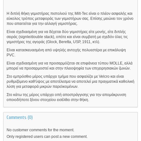
Η διπλή θήκη γεμιστήρας πιστολιού της Milt-Tec είναι ο πλέον ασφαλής και
εύκολος τρόπος μεταφοράς των γεμιστήρων σας. Επίσης μειώνει τον χρόνο
που απαιτείται για την αλλαγή γεμιστήρας.
Είναι σχεδιασμένη για να δέχεται δύο γεμιστήρες είτε μονής, είτε διπλής
σειράς (signle/double stack), οπότε και είναι συμβατή με σχεδόν όλες τις
γεμιστήρες της αγοράς (Glock, Beretta, USP, 1911, κτλ).
Είναι κατασκευασμένη από υψηλής αντοχής πολυεστέρα με επικάλυψη
PVC.
Είναι σχεδιασμένη για να προσαρμόζεται σε επιφάνεια τύπου MOLLE, αλλά
μπορεί να προσαρμοστεί και στην πλειοψηφία των επιχειρησιακών ζωνών.
Στο εμπρόσθιο μέρος υπάρχει τμήμα που ασφαλίζει με Velcro και είναι
ρυθμιζόμενο καθ'ύψος με αποτέλεσμα να αποτελεί μια πραγματικά καθολική
λύση για μεταφορά μικρών παρελκομένων.
Στο κάτω της μέρος υπάρχει οπή αποστράγγισης για την απομάκρυνση
οποιοδήποτε ξένου στοιχείου εισέλθει στην θήκη.
Comments (0)
No customer comments for the moment.
Only registered users can post a new comment.