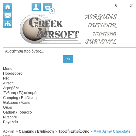
€
gr
0
Menu
Προσφορές
Νέα
Airsoft
Αεροβόλα
Ένδυση / Εξοπλισμός
Camping / Επιβίωση
Θάλασσα / Αλιεία
Όπλα
Gadget / Tobacco
Nitecore
Εργαλεία
Αρχική
>
Camping / Επιβίωση
>
Τροφή Επιβίωσης
>
MFH Army Chocolate