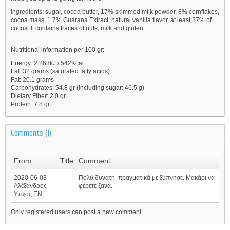
Ingredients: sugar, cocoa butter, 17% skimmed milk powder, 8% cornflakes,
cocoa mass, 1.7% Guarana Extract, natural vanilla flavor, at least 37% of
cocoa. It contains traces of nuts, milk and gluten.
Nutritional information per 100 gr:
Energy: 2.263kJ / 542Kcal
Fat: 32 grams (saturated fatty acids)
Fat: 20.1 grams
Carbohydrates: 54.8 gr (including sugar: 46.5 g)
Dietary Fiber: 2.0 gr
Protein: 7.8 gr
Comments (1)
From
Title
Comment
2020-06-03
Πολύ δυνατή, πραγματικά με ξύπνησε. Μακάρι να
Αλέξανδρος
φέρετε ξανά.
Υπχος ΕΝ.
Only registered users can post a new comment.