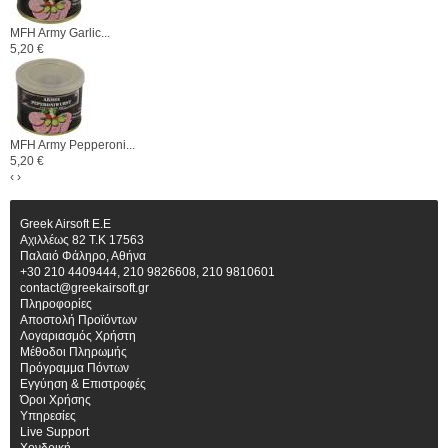
MFH Army Garlic...
5,20 €
MFH Army Pepperoni...
5,20 €
‹
›
Greek Airsoft E.E
Αχιλλέως 82 Τ.Κ 17563
Παλαιό Φάληρο, Αθήνα
+30 210 4409444, 210 9826608, 210 9810601
contact@greekairsoft.gr
Πληροφορίες
Αποστολή Προϊόντων
Λογαριασμός Χρήστη
Μέθοδοι Πληρωμής
Πρόγραμμα Πόντων
Εγγύηση & Επιστροφές
Όροι Χρήσης
Υπηρεσίες
Live Support