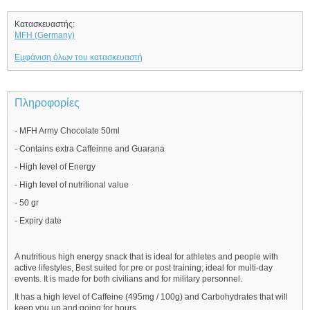
Κατασκευαστής:
MFH (Germany)
Εμφάνιση όλων του κατασκευαστή
Πληροφορίες
- MFH Army Chocolate 50ml
- Contains extra Caffeinne and Guarana
- High level of Energy
- High level of nutritional value
- 50 gr
- Expiry date
A nutritious high energy snack that is ideal for athletes and people with
active lifestyles, Best suited for pre or post training; ideal for multi-day
events. It is made for both civilians and for military personnel.
It has a high level of Caffeine (495mg / 100g) and Carbohydrates that will
keep you up and going for hours.