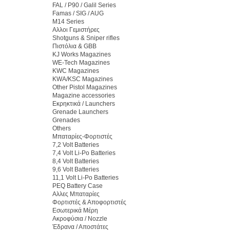
FAL / P90 / Galil Series
Famas / SIG / AUG
M14 Series
Αλλοι Γεμιστήρες
Shotguns & Sniper rifles
Πιστόλια & GBB
KJ Works Magazines
WE-Tech Magazines
KWC Magazines
KWA/KSC Magazines
Other Pistol Magazines
Magazine accessories
Εκρηκτικά / Launchers
Grenade Launchers
Grenades
Others
Μπαταρίες-Φορτιστές
7,2 Volt Batteries
7,4 Volt Li-Po Batteries
8,4 Volt Batteries
9,6 Volt Batteries
11,1 Volt Li-Po Batteries
PEQ Battery Case
Αλλες Μπαταρίες
Φορτιστές & Αποφορτιστές
Εσωτερικά Μέρη
Ακροφύσια / Nozzle
Έδρανα / Αποστάτες