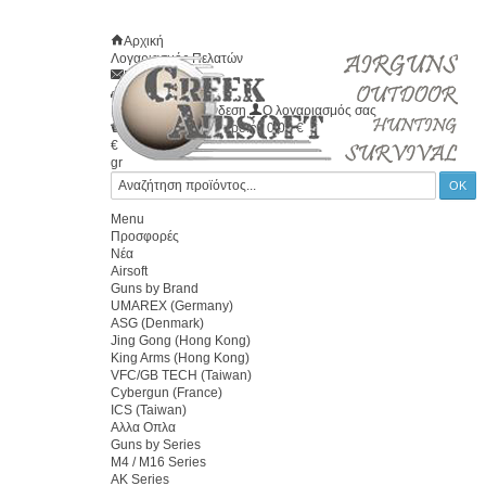
Αρχική
Λογαριασμός Πελατών
Επικοινωνία
Χάρτης
Καλώς ήλθατε
Σύνδεση
Ο λογαριασμός σας
Το καλάθι σας
0
προϊόν
0.00 €
€
gr
Menu
Προσφορές
Νέα
Airsoft
Guns by Brand
UMAREX (Germany)
ASG (Denmark)
Jing Gong (Hong Kong)
King Arms (Hong Kong)
VFC/GB TECH (Taiwan)
Cybergun (France)
ICS (Taiwan)
Αλλα Οπλα
Guns by Series
M4 / M16 Series
AK Series