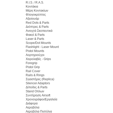
R.I.S. / R.A.S.
Κοντάκια
Μέρη Κοντακίων
Φλογοκρύπτες
Αξεσουάρ
Red Dots & Parts
Διόπτρες & Parts
Ανοιχτά Σκοπευτικά
Φακοί & Parts
Laser & Parts
Scope/Dot Mounts
Flashlight - Laser Mount
Pistol Mounts
Αορτηριούχοι
Χειρολαβές - Grips
Foregrip
Pistol Grip
Rail Cover
Rails & Rings
Σιγαστήρες (Replica)
Silencer Adaptors
Δίποδες & Parts
Stand Οπλων
Συντήρηση Airsoft
Χρονογράφοι/Εργαλεία
Διάφορα
Αεροβόλα
Αεροβόλα Πιστόλια