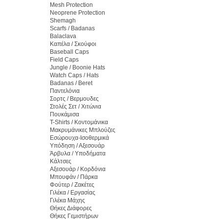
Mesh Protection
Neoprene Protection
Shemagh
Scarfs / Badanas
Balaclava
Καπέλα / Σκούφοι
Baseball Caps
Field Caps
Jungle / Boonie Hats
Watch Caps / Hats
Badanas / Beret
Παντελόνια
Σορτς / Βερμουδες
Στολές Σετ / Χιτώνια
Πουκάμισα
T-Shirts / Κοντομάνικα
Μακρυμάνικες Μπλούζες
Εσώρουχα-Ισοθερμικά
Υπόδηση / Αξεσουάρ
Άρβυλα / Υποδήματα
Κάλτσες
Αξεσουάρ / Κορδόνια
Μπουφάν / Πάρκα
Φούτερ / Ζακέτες
Γιλέκα / Εργασίας
Γιλέκα Μάχης
Θήκες Διάφορες
Θήκες Γεμιστήρων