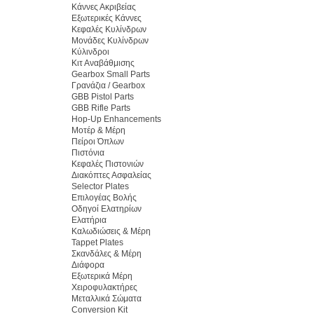
Κάννες Ακριβείας
Εξωτερικές Κάννες
Κεφαλές Κυλίνδρων
Μονάδες Κυλίνδρων
Κύλινδροι
Κιτ Αναβάθμισης
Gearbox Small Parts
Γρανάζια / Gearbox
GBB Pistol Parts
GBB Rifle Parts
Hop-Up Enhancements
Μοτέρ & Μέρη
Πείροι Όπλων
Πιστόνια
Κεφαλές Πιστονιών
Διακόπτες Ασφαλείας
Selector Plates
Επιλογέας Βολής
Οδηγοί Ελατηρίων
Ελατήρια
Καλωδιώσεις & Μέρη
Tappet Plates
Σκανδάλες & Μέρη
Διάφορα
Εξωτερικά Μέρη
Χειροφυλακτήρες
Μεταλλικά Σώματα
Conversion Kit